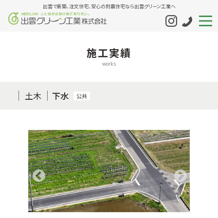
出雲で新築、注文住宅、安心の耐震住宅なら出雲グリーン工業へ
施工実績
works
土木
下水
公共