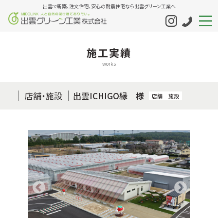
出雲で新築、注文住宅、安心の耐震住宅なら出雲グリーン工業へ
施工実績
works
店舗・施設
出雲ICHIGO縁 様
店舗
施設